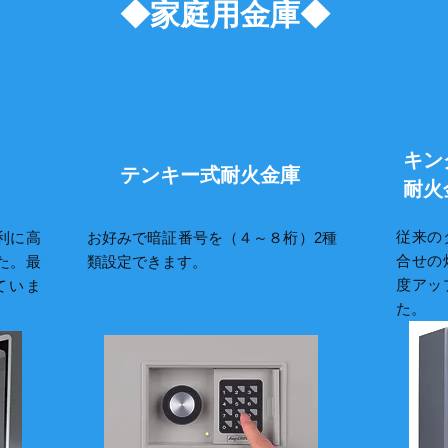
◆家庭用金庫◆
キン
テンキー式耐火金庫
耐火
従来の
利に高
お好みで暗証番号を（４～８桁）2種
合せの
た。最
類設定できます。
度アッ
ていま
た。