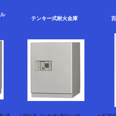
ル
テンキー式耐火金庫
ル錠＋電
BS51-2E テンキー錠＋電子ロック錠
KCJ5