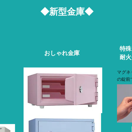
◆新型金庫◆
特殊
おしゃれ金庫
耐火
マグネ
の錠前