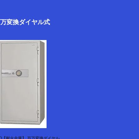
百万変換ダイヤル式
3-2D【耐火金庫】 百万変換ダイヤル